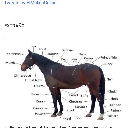
Tweets by ElMolinoOnline
EXTRAÑO
El día en que Donald Trump intentó pagar sus honorarios