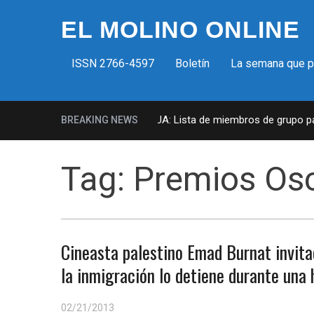
EL MOLINO ONLINE
ISSN 2766-4597
Boletín
La semana que 
Milicias fascistas en EUA: Lista de miembros de grupo para
BREAKING NEWS
Tag:
Premios Os
Cineasta palestino Emad Burnat invita
la inmigración lo detiene durante una 
02/21/2013