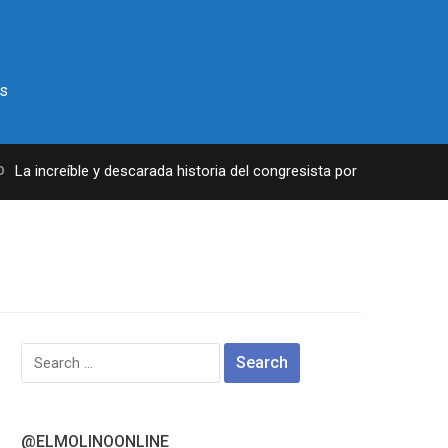
s
La increíble y descarada historia del congresista por NY George San
Search
for:
@ELMOLINOONLINE