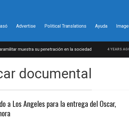
pasó
Advertise
Political Translations
Ayuda
Image
militar muestra su penetración en la sociedad
4 YEARS AGO
car documental
do a Los Angeles para la entrega del Oscar,
hora