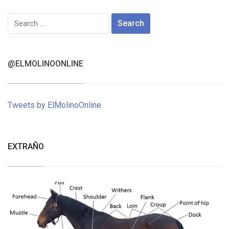
Search
for:
@ELMOLINOONLINE
Tweets by ElMolinoOnline
EXTRAÑO