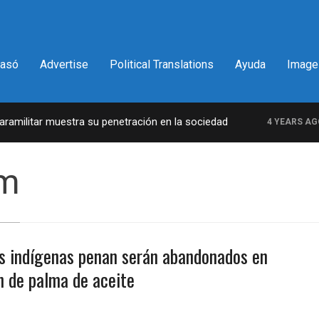
pasó
Advertise
Political Translations
Ayuda
Image
militar muestra su penetración en la sociedad
4 YEARS AGO
um
os indígenas penan serán abandonados en
n de palma de aceite