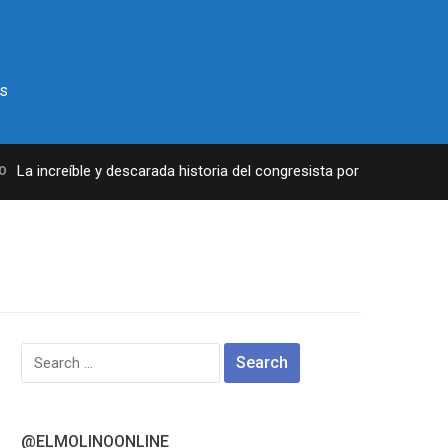
s
La increíble y descarada historia del congresista por NY George San
Search
for:
@ELMOLINOONLINE