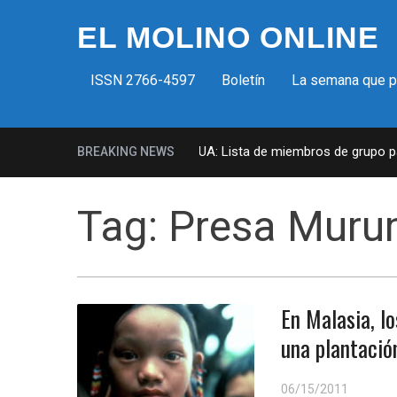
EL MOLINO ONLINE
ISSN 2766-4597
Boletín
La semana que 
Milicias fascistas en EUA: Lista de miembros de grupo para
BREAKING NEWS
Tag:
Presa Mur
En Malasia, l
una plantació
06/15/2011