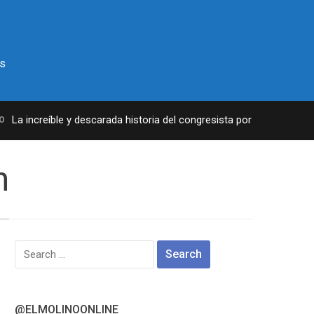
s
La increíble y descarada historia del congresista por NY George San
n
Search
for:
@ELMOLINOONLINE