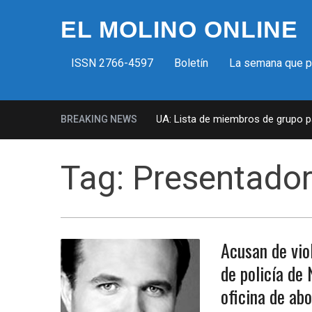
EL MOLINO ONLINE
ISSN 2766-4597
Boletín
La semana que 
Milicias fascistas en EUA: Lista de miembros de grupo para
BREAKING NEWS
Tag:
Presentador
Acusan de vio
de policía de
oficina de ab