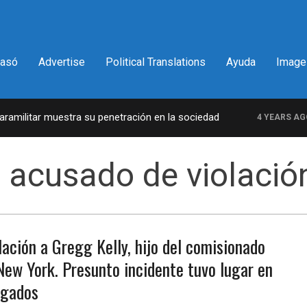
pasó
Advertise
Political Translations
Ayuda
Image
militar muestra su penetración en la sociedad
4 YEARS AGO
 acusado de violació
lación a Gregg Kelly, hijo del comisionado
 New York. Presunto incidente tuvo lugar en
ogados