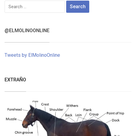
Search
for:
@ELMOLINOONLINE
Tweets by ElMolinoOnline
EXTRAÑO