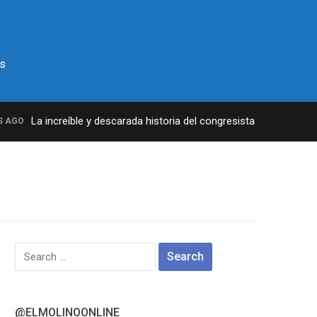
s
La increíble y descarada historia del congresista por NY George
GO
Search
for:
@ELMOLINOONLINE