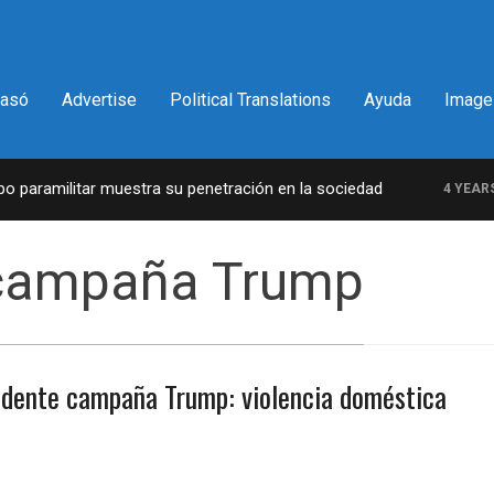
pasó
Advertise
Political Translations
Ayuda
Image
paramilitar muestra su penetración en la sociedad
4 YEARS A
 campaña Trump
idente campaña Trump: violencia doméstica