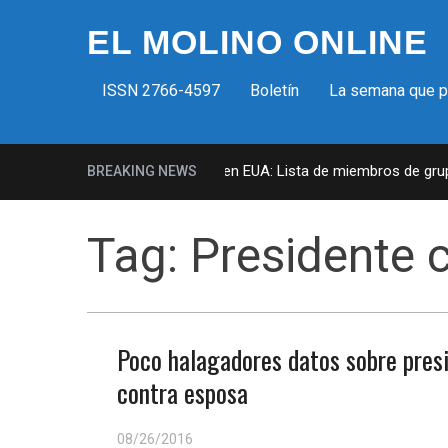
EL MOLINO ONLINE
ISSN 2766-4597
Boletín
La semana que 
Milicias fascistas en EUA: Lista de miembros de grupo 
BREAKING NEWS
Tag:
Presidente
Poco halagadores datos sobre pres
contra esposa
08/26/2016