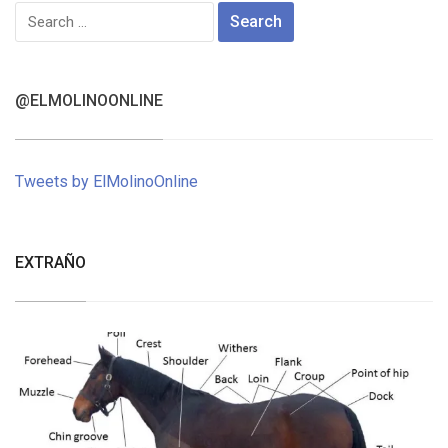
Search
for:
@ELMOLINOONLINE
Tweets by ElMolinoOnline
EXTRAÑO