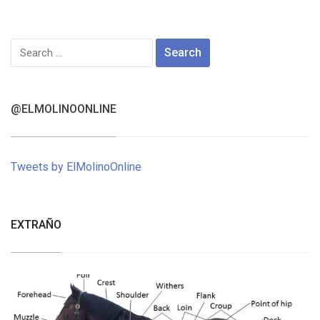
Search
for:
@ELMOLINOONLINE
Tweets by ElMolinoOnline
EXTRAÑO