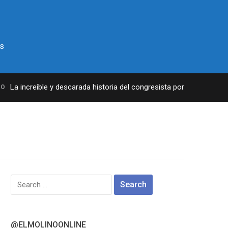
s
La increíble y descarada historia del congresista por NY George Sa
Search
for:
@ELMOLINOONLINE