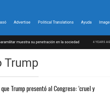
pasó
Advertise
Political Translations
Ayuda
Image
amilitar muestra su penetración en la sociedad
4 YEARS AGO
o Trump
que Trump presentó al Congreso: ‘cruel y