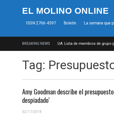
EL MOLINO ONLINE
ISSN 2766-4597
Boletín
La semana que 
Milicias fascistas en EUA: Lista de miembros de grupo par
BREAKING NEWS
Tag:
Presupuest
Amy Goodman describe el presupuesto 
despiadado’
02/17/2018