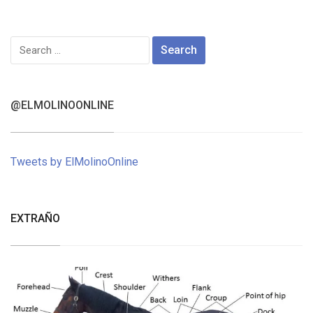
Search
for:
@ELMOLINOONLINE
Tweets by ElMolinoOnline
EXTRAÑO