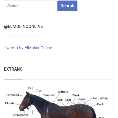
Search
for:
@ELMOLINOONLINE
Tweets by ElMolinoOnline
EXTRAÑO