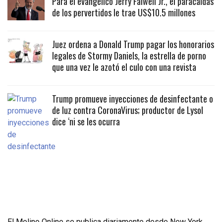
Para el evangélico Jerry Falwell Jr., el paracaidas
de los pervertidos le trae US$10.5 millones
Juez ordena a Donald Trump pagar los honorarios
legales de Stormy Daniels, la estrella de porno
que una vez le azotó el culo con una revista
Trump promueve inyecciones de desinfectante o
de luz contra CoronaVirus; productor de Lysol
dice ‘ni se les ocurra
El Molino Online se publica diariamente desde New York,