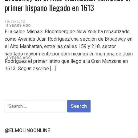
Control del Senado EUA en juego en 2da vuelta
primer hispano llegado en 1613
electoral en Georgia
10/03/2012
4 YEARS AGO
El alcalde Michael Bloomberg de New York ha rebautizado
¡Finalmente! Cámara de Representantes obtiene
como Avenida Juan Rodríguez una sección de Broadway en
el Alto Manhattan, entre las calles 159 y 218, sector
declaraciones de impuestos de Donald Trump
habitado mayormente por dominicanos en memoria de Juan
4 YEARS AGO
Rodríguez el primer latino que llegó a la Gran Manzana en
1613. Según escribe […]
¡Culpable! Jurado en Washington D.C. falla en contra
Steward Rhodes, fundador de violento, grupo
paramilitar
Search
for:
@ELMOLINOONLINE