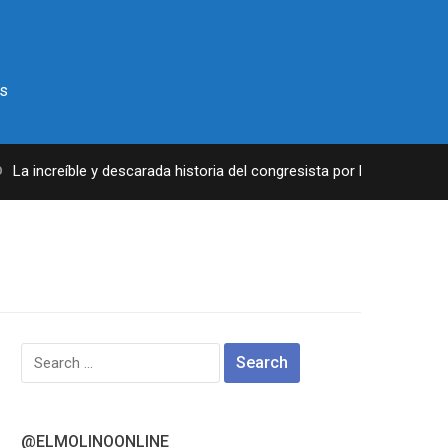
s
a increíble y descarada historia del congresista por NY George Sant
Search
for:
@ELMOLINOONLINE