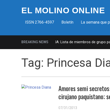
EL MOLINO ONLINE
ISSN 2766-4597
Boletín
La semana que 
Milicias fascistas en EUA: Lista de miembros de grupo param
BREAKING NEWS
Tag:
Princesa Di
Amores semi secretos:
cirujano paquistano; s
07/31/2013