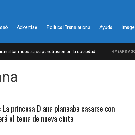
pasó
Advertise
Political Translations
Ayuda
Image
ilitar muestra su penetración en la sociedad
L
4 YEARS AGO
ana
 La princesa Diana planeaba casarse con
erá el tema de nueva cinta