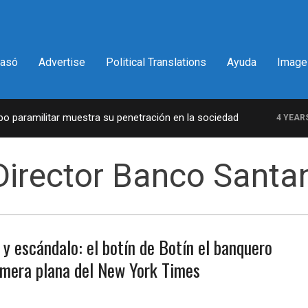
pasó
Advertise
Political Translations
Ayuda
Image
paramilitar muestra su penetración en la sociedad
4 YEARS A
irector Banco Santa
 y escándalo: el botín de Botín el banquero
imera plana del New York Times