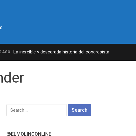
s
La increíble y descarada historia del congresista por NY George
GO
nder
Search
for:
@ELMOLINOONLINE