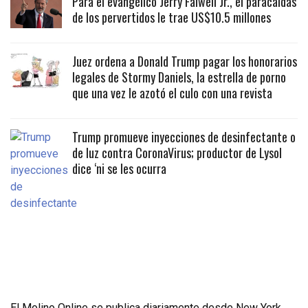
Para el evangélico Jerry Falwell Jr., el paracaidas
de los pervertidos le trae US$10.5 millones
Juez ordena a Donald Trump pagar los honorarios
legales de Stormy Daniels, la estrella de porno
que una vez le azotó el culo con una revista
Trump promueve inyecciones de desinfectante o
de luz contra CoronaVirus; productor de Lysol
dice ‘ni se les ocurra
El Molino Online se publica diariamente desde New York,