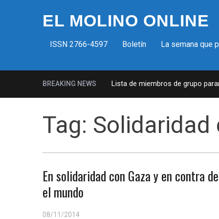
EL MOLINO ONLINE
ISSN 2766-4597
Boletín
La semana que 
Milicias fascistas en EUA: Lista de miembros de grupo paramili
BREAKING NEWS
Tag:
Solidaridad
En solidaridad con Gaza y en contra de
el mundo
08/11/2014