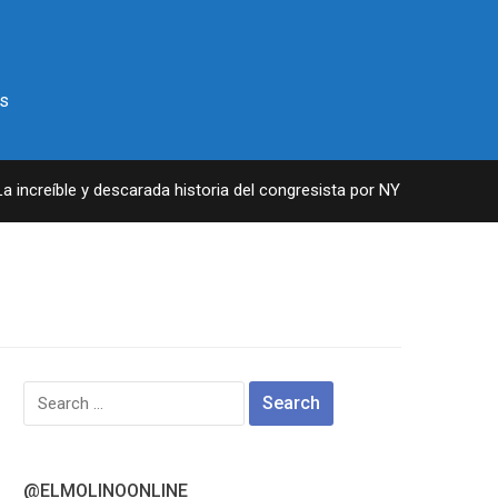
s
ncreíble y descarada historia del congresista por NY George Santos
Search
for:
@ELMOLINOONLINE