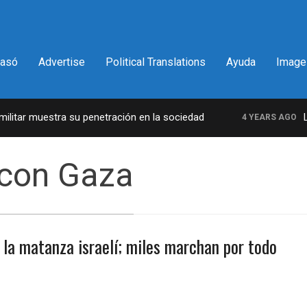
pasó
Advertise
Political Translations
Ayuda
Image
tar muestra su penetración en la sociedad
La i
4 YEARS AGO
 con Gaza
 la matanza israelí; miles marchan por todo