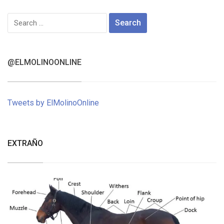
Search
for:
@ELMOLINOONLINE
Tweets by ElMolinoOnline
EXTRAÑO