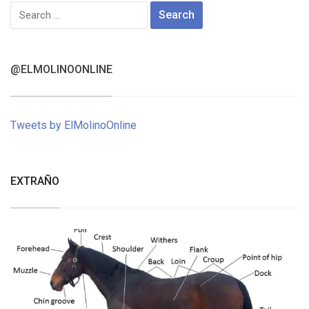
Search
for:
@ELMOLINOONLINE
Tweets by ElMolinoOnline
EXTRAÑO