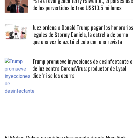
Para el evangélico Jerry Falwell Jr., el paracaidas
de los pervertidos le trae US$10.5 millones
Juez ordena a Donald Trump pagar los honorarios
legales de Stormy Daniels, la estrella de porno
que una vez le azotó el culo con una revista
Trump promueve inyecciones de desinfectante o
de luz contra CoronaVirus; productor de Lysol
dice ‘ni se les ocurra
El Molino Online se publica diariamente desde New York,