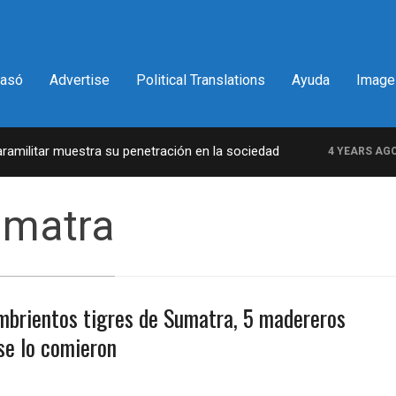
pasó
Advertise
Political Translations
Ayuda
Image
ilitar muestra su penetración en la sociedad
L
4 YEARS AGO
umatra
ambrientos tigres de Sumatra, 5 madereros
 se lo comieron