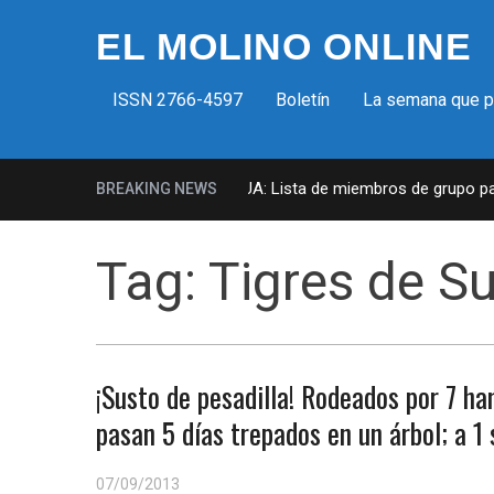
EL MOLINO ONLINE
ISSN 2766-4597
Boletín
La semana que 
Milicias fascistas en EUA: Lista de miembros de grupo param
BREAKING NEWS
Tag:
Tigres de S
¡Susto de pesadilla! Rodeados por 7 h
pasan 5 días trepados en un árbol; a 1
07/09/2013