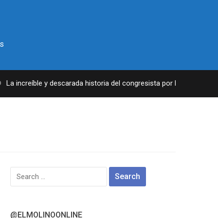
s
a increíble y descarada historia del congresista por NY George Sant
Search
for:
@ELMOLINOONLINE