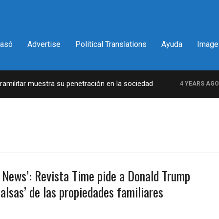
pasó
Advertise
Political Translations
Ayuda
Image
ilitar muestra su penetración en la sociedad
L
4 YEARS AGO
e News’: Revista Time pide a Donald Trump
falsas’ de las propiedades familiares