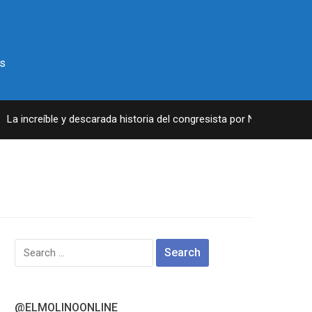
s
a increíble y descarada historia del congresista por NY George Sant
Search
for:
@ELMOLINOONLINE