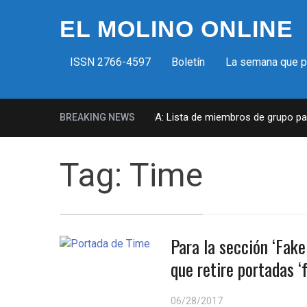
EL MOLINO ONLINE
ISSN 2766-4597
Boletín
La semana que 
Milicias fascistas en EUA: Lista de miembros de grupo param
BREAKING NEWS
Tag:
Time
Para la sección ‘Fak
que retire portadas ‘
06/28/2017