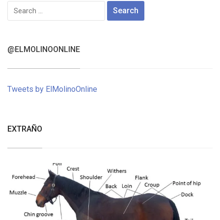
Search
for:
@ELMOLINOONLINE
Tweets by ElMolinoOnline
EXTRAÑO