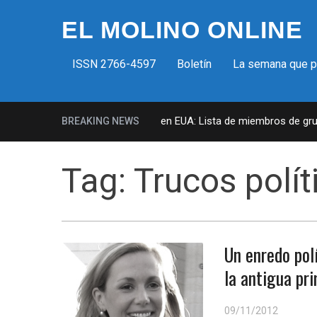
EL MOLINO ONLINE
ISSN 2766-4597
Boletín
La semana que 
Milicias fascistas en EUA: Lista de miembros de grupo 
BREAKING NEWS
Tag:
Trucos polít
Un enredo polí
la antigua pr
09/11/2012