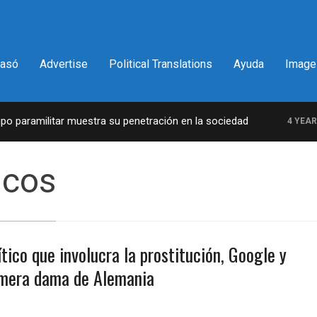
pasó
Advertise
Political Translations
Ayuda
Image
paramilitar muestra su penetración en la sociedad
4 YEARS 
icos
tico que involucra la prostitución, Google y
imera dama de Alemania