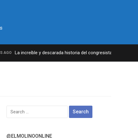
s
La increíble y descarada historia del congresista por NY George
AGO
Search
for:
@ELMOLINOONLINE