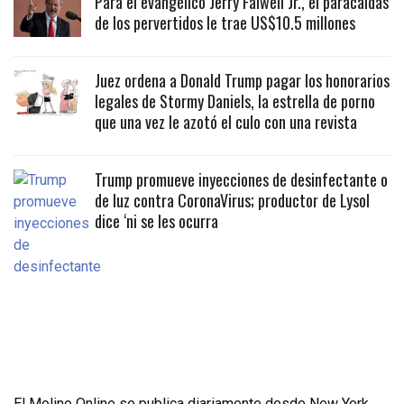
Para el evangélico Jerry Falwell Jr., el paracaidas
de los pervertidos le trae US$10.5 millones
Juez ordena a Donald Trump pagar los honorarios
legales de Stormy Daniels, la estrella de porno
que una vez le azotó el culo con una revista
Trump promueve inyecciones de desinfectante o
de luz contra CoronaVirus; productor de Lysol
dice ‘ni se les ocurra
El Molino Online se publica diariamente desde New York,