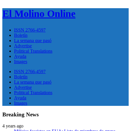
El Molino Online
ISSN 2766-4597
Boletín
La semana que pasó
Advertise
Political Translations
Ayuda
Images
ISSN 2766-4597
Boletín
La semana que pasó
Advertise
Political Translations
Ayuda
Images
Breaking News
4 years ago