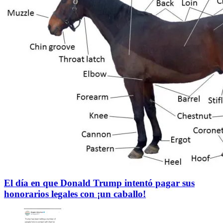
El día en que Donald Trump intentó pagar sus
honorarios legales con ¡un caballo!