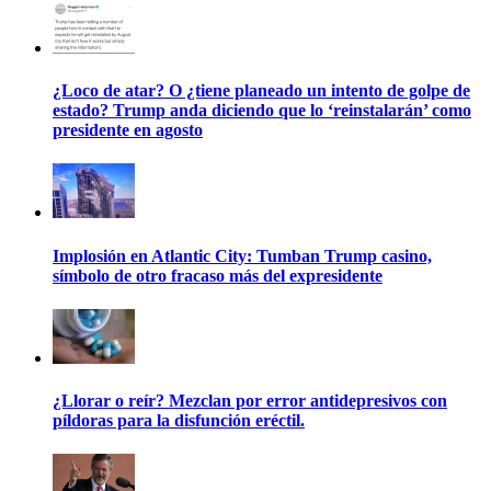
¿Loco de atar? O ¿tiene planeado un intento de golpe de
estado? Trump anda diciendo que lo ‘reinstalarán’ como
presidente en agosto
Implosión en Atlantic City: Tumban Trump casino,
símbolo de otro fracaso más del expresidente
¿Llorar o reír? Mezclan por error antidepresivos con
píldoras para la disfunción eréctil.