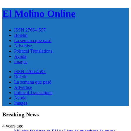
El Molino Online
ISSN 2766-4597
Boletín
La semana que pasó
Advertise
Political Translations
Ayuda
Images
ISSN 2766-4597
Boletín
La semana que pasó
Advertise
Political Translations
Ayuda
Images
Breaking News
4 years ago