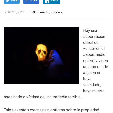
Tweet
Share
Share
on
08/18/2012
in
Al momento
,
Noticias
Hay una
superstición
difícil de
vencer en el
Japón: nadie
quiere vivir en
un sitio donde
alguien se
haya
suicidado,
haya muerto
asesinado o víctima de una tragedia terrible.
Tales eventos crean un un estigma sobre la propiedad