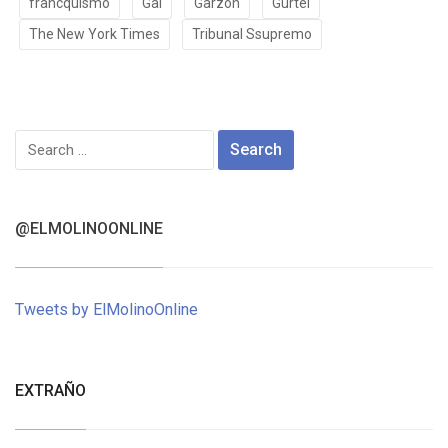
francquismo
Gal
Garzón
Gurtel
The New York Times
Tribunal Ssupremo
Search
for:
@ELMOLINOONLINE
Tweets by ElMolinoOnline
EXTRAÑO