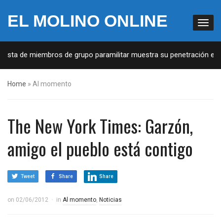
EL MOLINO ONLINE
ista de miembros de grupo paramilitar muestra su penetración en la 
Home
»
Al momento
The New York Times: Garzón,
amigo el pueblo está contigo
Tweet
Share
Share
on
02/06/2012
in
Al momento
,
Noticias