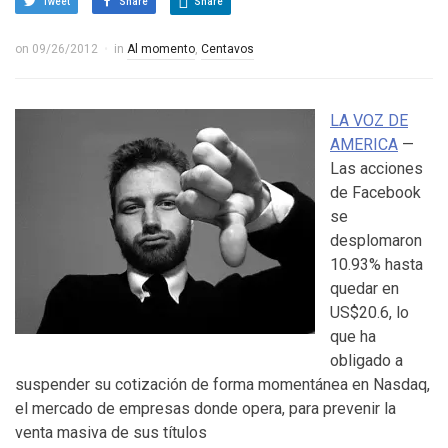
Tweet
Share
Share
on
09/26/2012
in
Al momento
,
Centavos
LA VOZ DE
AMERICA
—
Las acciones
de Facebook
se
desplomaron
10.93% hasta
quedar en
US$20.6, lo
que ha
obligado a
suspender su cotización de forma momentánea en Nasdaq,
el mercado de empresas donde opera, para prevenir la
venta masiva de sus títulos