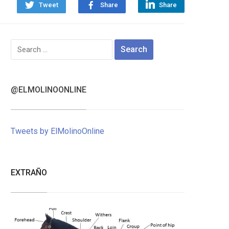
Tweet
Share
Share
Search
for:
@ELMOLINOONLINE
Tweets by ElMolinoOnline
EXTRAÑO