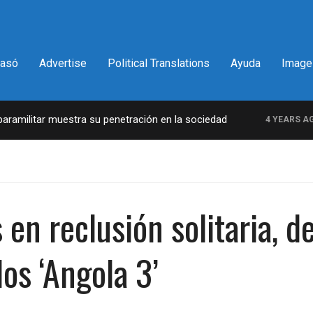
pasó
Advertise
Political Translations
Ayuda
Image
militar muestra su penetración en la sociedad
4 YEARS AGO
en reclusión solitaria, de
os ‘Angola 3’