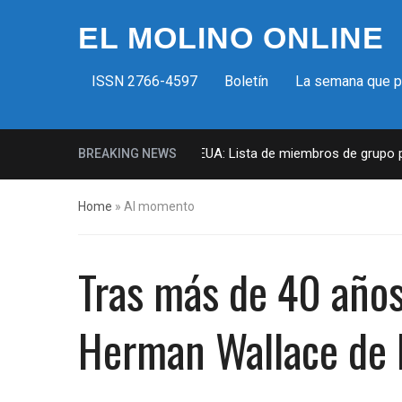
EL MOLINO ONLINE
ISSN 2766-4597
Boletín
La semana que 
Milicias fascistas en EUA: Lista de miembros de grupo para
BREAKING NEWS
Home
»
Al momento
Tras más de 40 años 
Herman Wallace de l