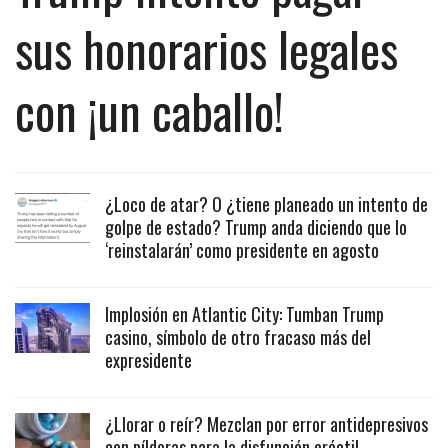
sus honorarios legales
con ¡un caballo!
¿Loco de atar? O ¿tiene planeado un intento de
golpe de estado? Trump anda diciendo que lo
‘reinstalarán’ como presidente en agosto
Implosión en Atlantic City: Tumban Trump
casino, símbolo de otro fracaso más del
expresidente
¿Llorar o reír? Mezclan por error antidepresivos
con píldoras para la disfunción eréctil.