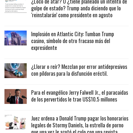
¿Loco de atar? O ¿tiene planeado un intento de
golpe de estado? Trump anda diciendo que lo
‘reinstalarán’ como presidente en agosto
Implosión en Atlantic City: Tumban Trump
casino, símbolo de otro fracaso más del
expresidente
¿Llorar o reír? Mezclan por error antidepresivos
con píldoras para la disfunción eréctil.
Para el evangélico Jerry Falwell Jr., el paracaidas
de los pervertidos le trae US$10.5 millones
Juez ordena a Donald Trump pagar los honorarios
legales de Stormy Daniels, la estrella de porno
que una vez le azotó el culo con una revista