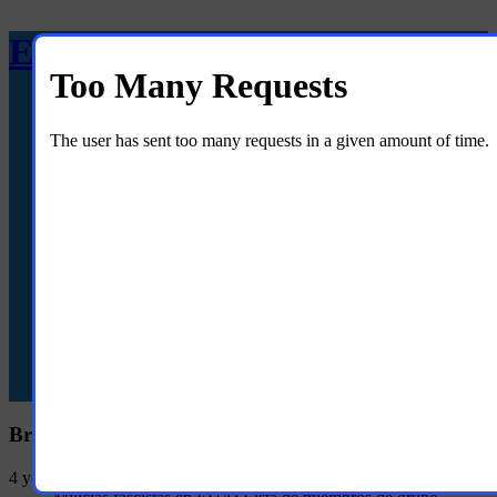
El Molino Online
ISSN 2766-4597
Boletín
La semana que pasó
Advertise
Political Translations
Ayuda
Images
ISSN 2766-4597
Boletín
La semana que pasó
Advertise
Political Translations
Ayuda
Images
Breaking News
4 years ago