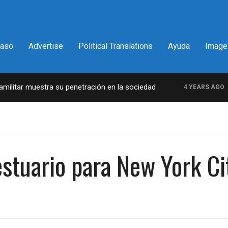
pasó
Advertise
Political Translations
Ayuda
Image
tra su penetración en la sociedad
La increíble
4 YEARS AGO
stuario para New York Cit