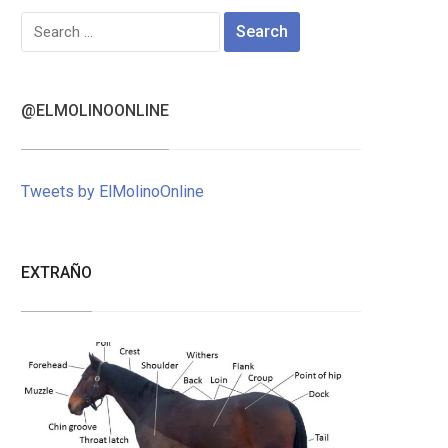
Search
for:
@ELMOLINOONLINE
Tweets by ElMolinoOnline
EXTRAÑO