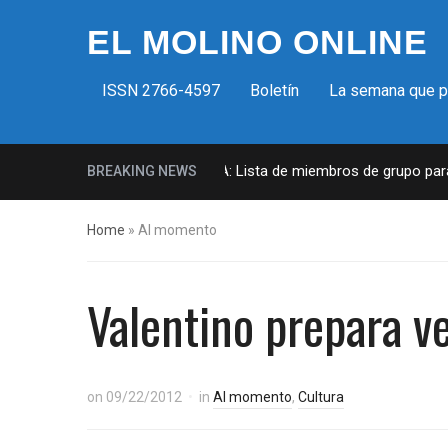
EL MOLINO ONLINE
ISSN 2766-4597
Boletín
La semana que 
icias fascistas en EUA: Lista de miembros de grupo paramilitar mues
BREAKING NEWS
Home
»
Al momento
Valentino prepara ve
on
09/22/2012
in
Al momento
,
Cultura