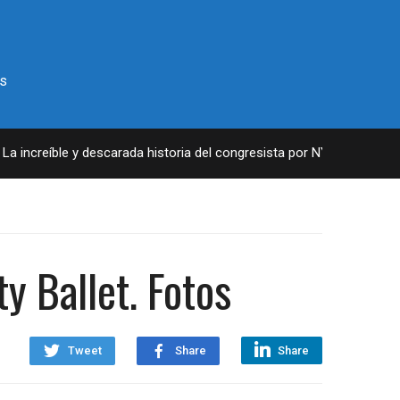
s
 y descarada historia del congresista por NY George Santos
4
y Ballet. Fotos
Tweet
Share
Share