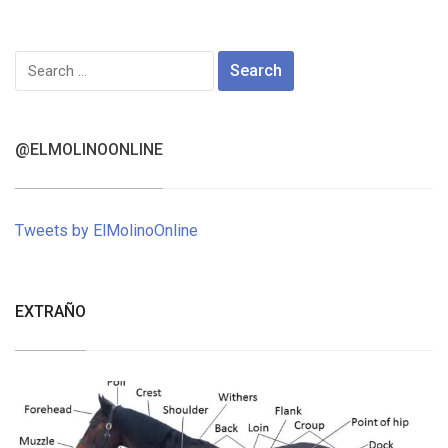
Search
for:
@ELMOLINOONLINE
Tweets by ElMolinoOnline
EXTRAÑO