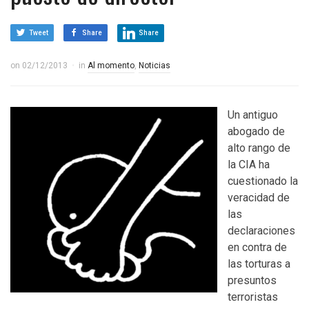
Tweet
Share
Share
on
02/12/2013
in
Al momento
,
Noticias
Un antiguo
abogado de
alto rango de
la CIA ha
cuestionado la
veracidad de
las
declaraciones
en contra de
las torturas a
presuntos
terroristas