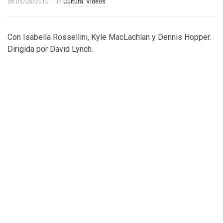
on
06/28/2010
in
Cultura
,
Videos
Con Isabella Rossellini, Kyle MacLachlan y Dennis Hopper.
Dirigida por David Lynch.