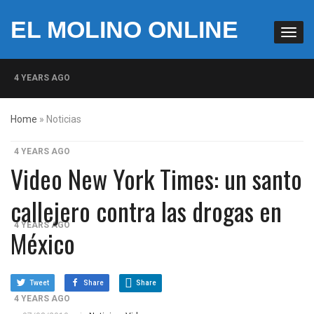
EL MOLINO ONLINE
4 YEARS AGO
Milicias fascistas en EUA: Lista de miembros de grupo
Home
»
Noticias
paramilitar muestra su penetración en la sociedad
4 YEARS AGO
Video New York Times: un santo
La increíble y descarada historia del congresista por
callejero contra las drogas en
NY George Santos
4 YEARS AGO
México
Insurrección bolsonarista en Brasil lleva la firma del
Trumpismo
Tweet
Share
Share
4 YEARS AGO