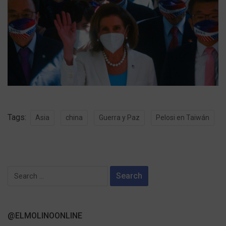
Tags:
Asia
china
Guerra y Paz
Pelosi en Taiwán
Search
for:
@ELMOLINOONLINE