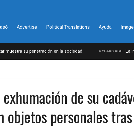
pasó
Advertise
Political Translations
Ayuda
Image
muestra su penetración en la sociedad
La incre
4 YEARS AGO
e exhumación de su cadáv
n objetos personales tras