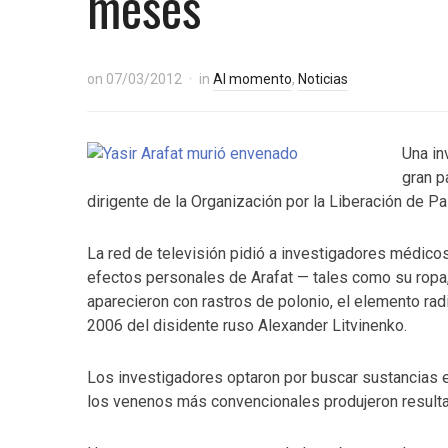
meses
on
07/03/2012
in
Al momento
,
Noticias
Una in
gran p
dirigente de la Organización por la Liberación de P
La red de televisión pidió a investigadores médico
efectos personales de Arafat — tales como su ropa, 
aparecieron con rastros de polonio, el elemento ra
2006 del disidente ruso Alexander Litvinenko.
Los investigadores optaron por buscar sustancias 
los venenos más convencionales produjeron resulta