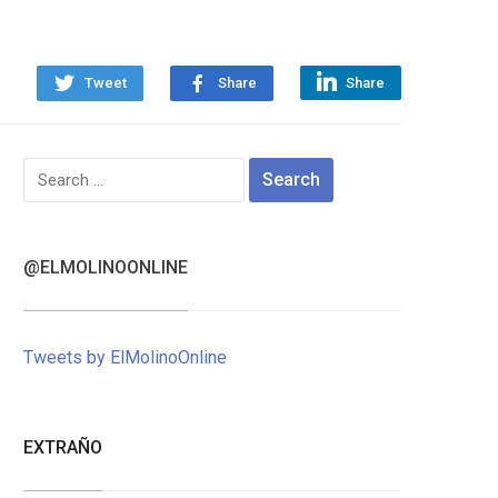
Tweet
Share
Share
Search
for:
@ELMOLINOONLINE
Tweets by ElMolinoOnline
EXTRAÑO