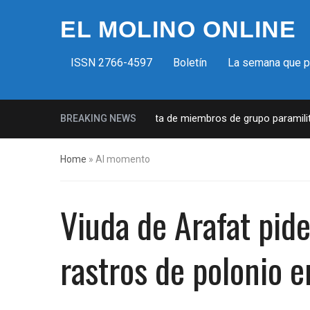
EL MOLINO ONLINE
ISSN 2766-4597
Boletín
La semana que 
Milicias fascistas en EUA: Lista de miembros de grupo paramilitar 
BREAKING NEWS
Home
»
Al momento
Viuda de Arafat pid
rastros de polonio e