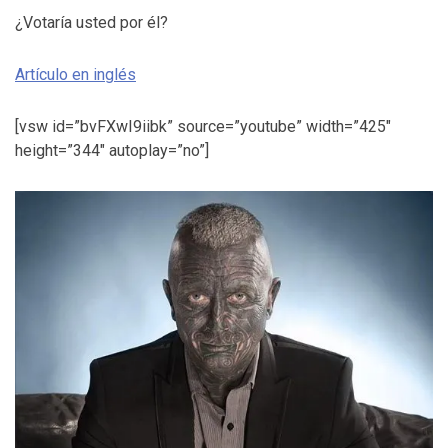
¿Votaría usted por él?
Artículo en inglés
[vsw id=”bvFXwI9iibk” source=”youtube” width=”425″
height=”344″ autoplay=”no”]