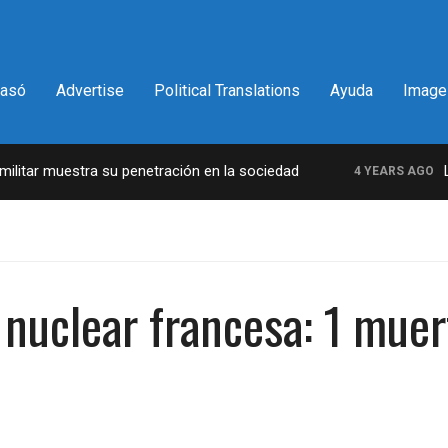
pasó
Advertise
Political Translations
Ayuda
Image
itar muestra su penetración en la sociedad
La 
4 YEARS AGO
nuclear francesa: 1 muert