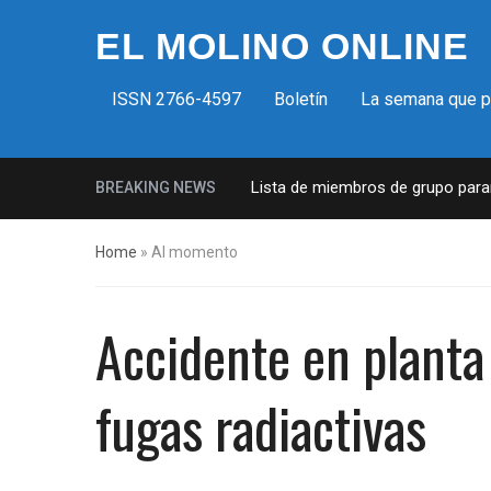
EL MOLINO ONLINE
ISSN 2766-4597
Boletín
La semana que 
Milicias fascistas en EUA: Lista de miembros de grupo paramil
BREAKING NEWS
Home
»
Al momento
Accidente en planta 
fugas radiactivas