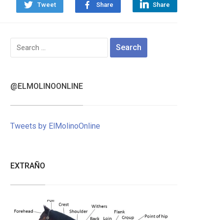
Tweet
Share
Share
Search
for:
@ELMOLINOONLINE
Tweets by ElMolinoOnline
EXTRAÑO