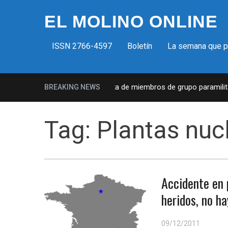
EL MOLINO ONLINE
ISSN 2766-4597
Boletín
La semana que 
Milicias fascistas en EUA: Lista de miembros de grupo paramilitar
BREAKING NEWS
Tag:
Plantas nuc
Accidente en 
heridos, no h
09/12/2011