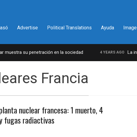
pasó
Advertise
Political Translations
Ayuda
Image
 muestra su penetración en la sociedad
La incr
4 YEARS AGO
leares Francia
planta nuclear francesa: 1 muerto, 4
ay fugas radiactivas