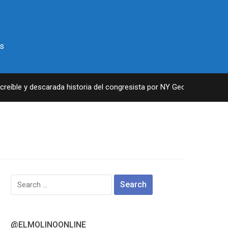
s
eíble y descarada historia del congresista por NY George Santos
Search
for:
@ELMOLINOONLINE