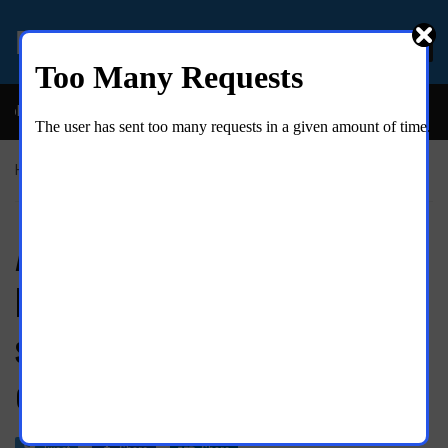
EL MOLINO ONLINE
ble y descarada historia del congresista por NY George Santos
Home
»
Solidaridad
Aumentan posibilidades de
huelga ferroviaria en EUA por
salarios, prestaciones, y
condiciones laborales