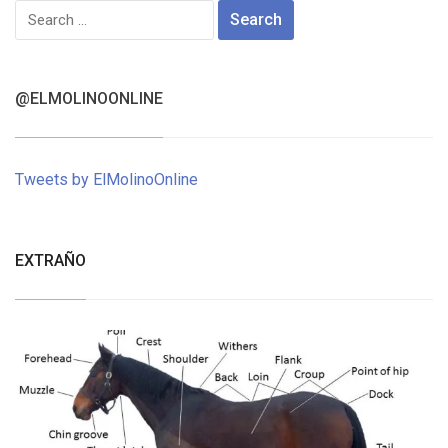
Search
for:
@ELMOLINOONLINE
Tweets by ElMolinoOnline
EXTRAÑO