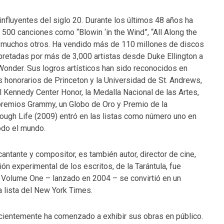
influyentes del siglo 20. Durante los últimos 48 años ha
00 canciones como “Blowin ‘in the Wind”, “All Along the
 y muchos otros. Ha vendido más de 110 millones de discos
pretadas por más de 3,000 artistas desde Duke Ellington a
Wonder. Sus logros artísticos han sido reconocidos en
 honorarios de Princeton y la Universidad de St. Andrews,
 Kennedy Center Honor, la Medalla Nacional de las Artes,
premios Grammy, un Globo de Oro y Premio de la
ough Life (2009) entró en las listas como número uno en
odo el mundo.
tante y compositor, es también autor, director de cine,
ción experimental de los escritos, de la Tarántula, fue
 Volume One – lanzado en 2004 – se convirtió en un
a lista del New York Times.
ecientemente ha comenzado a exhibir sus obras en público.