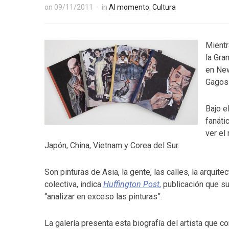
on
09/11/2011
in
Al momento
,
Cultura
Mientr
la Gra
en New
Gagosi
Bajo e
fanáti
ver el
Japón, China, Vietnam y Corea del Sur.
Son pinturas de Asia, la gente, las calles, la arquit
colectiva, indica
Huffington Post
,
publicación que su
“analizar en exceso las pinturas”.
La galería presenta esta biografía del artista que 