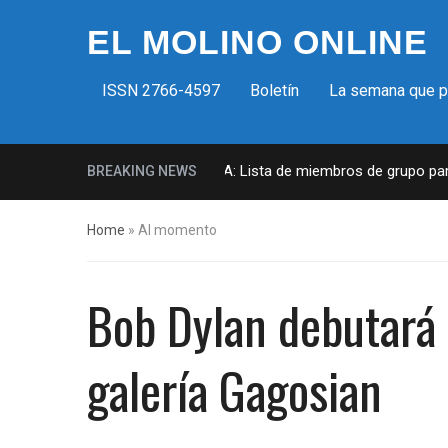
EL MOLINO ONLINE
ISSN 2766-4597
Boletín
La semana que 
Milicias fascistas en EUA: Lista de miembros de grupo parami
BREAKING NEWS
Home
»
Al momento
Bob Dylan debutará 
galería Gagosian