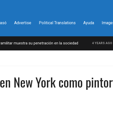
pasó
Advertise
Political Translations
Ayuda
Image
litar muestra su penetración en la sociedad
La 
4 YEARS AGO
en New York como pintor: