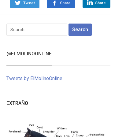
Tweet
Share
Share
Search
for:
@ELMOLINOONLINE
Tweets by ElMolinoOnline
EXTRAÑO