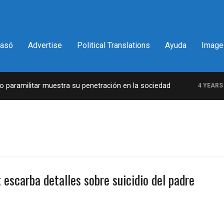
pasó
Advertise
Political Translations
Ayuda
Image
aramilitar muestra su penetración en la sociedad
4 YEARS AG
escarba detalles sobre suicidio del padre