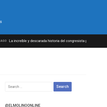
s
La increíble y descarada historia del congresista por NY George 
O
Search
for:
@ELMOLINOONLINE