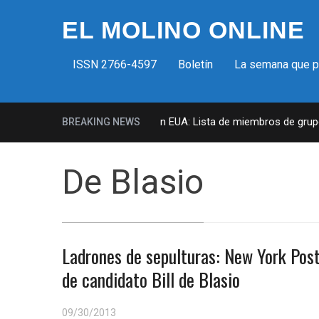
EL MOLINO ONLINE
ISSN 2766-4597
Boletín
La semana que 
Milicias fascistas en EUA: Lista de miembros de grupo p
BREAKING NEWS
De Blasio
Ladrones de sepulturas: New York Post 
de candidato Bill de Blasio
09/30/2013