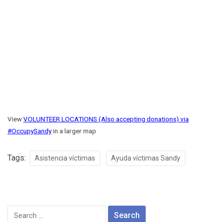
View
VOLUNTEER LOCATIONS (Also accepting donations) via
#OccupySandy
in a larger map
Tags:
Asistencia víctimas
Ayuda víctimas Sandy
Search