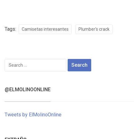
Tags:
Camisetas interesantes
Plumber's crack
Search
for:
@ELMOLINOONLINE
Tweets by ElMolinoOnline